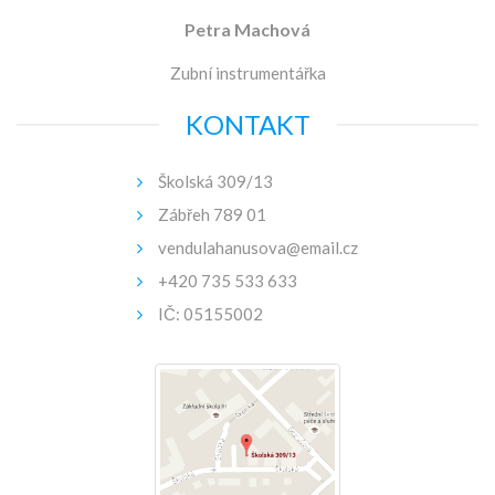
Petra Machová
Zubní instrumentářka
KONTAKT
Školská 309/13
Zábřeh 789 01
vendulahanusova@email.cz
+420 735 533 633
IČ: 05155002