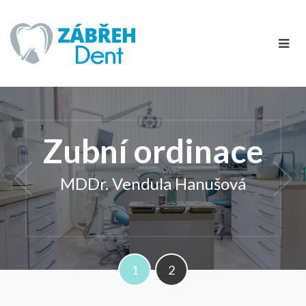
Zubní ordinace
"Úsměv trvá chvilku, ale někdy se na
něj vzpomíná celý život."
MDDr. Vendula Hanušová
1
2