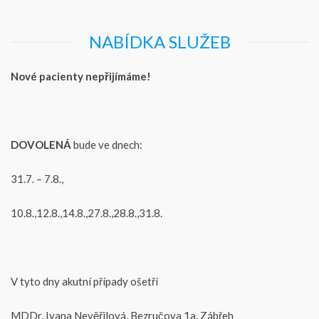
NABÍDKA SLUŽEB
Nové pacienty nepřijímáme!
DOVOLENÁ
bude ve dnech:
31.7. – 7.8.,
10.8.,12.8.,14.8.,27.8.,28.8.,31.8.
V tyto dny akutní případy ošetří
MDDr. Ivana Nevěřilová, Bezručova 1a, Zábřeh